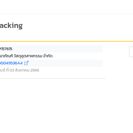
racking
#157615
Se
านาภัณฑ์ วัสดุอุตสาหกรรม จำกัด
00049536A4
บดี ที่ 03 สิงหาคม 2566