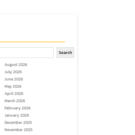
arch
Search
August 2026
July 2026
June 2026
May 2026
April 2026
March 2026
February 2026
January 2026
December 2025
November 2025