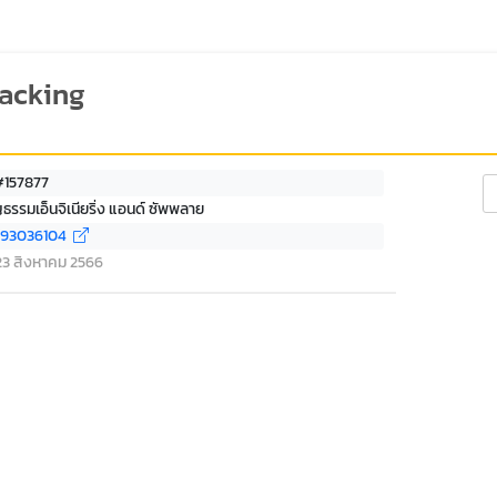
racking
#157877
Se
ธรรมเอ็นจิเนียริ่ง แอนด์ ซัพพลาย
493036104
่ 23 สิงหาคม 2566