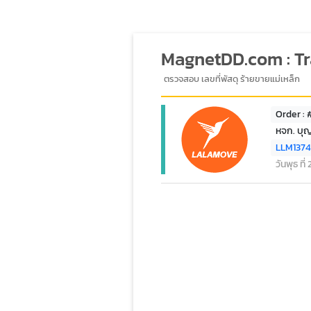
MagnetDD.com : T
ตรวจสอบ เลขที่พัสดุ ร้ายขายแม่เหล็ก
Order : 
หจก. บุญ
LLM137
วันพุธ ที