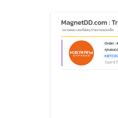
MagnetDD.com : T
ตรวจสอบ เลขที่พัสดุ ร้ายขายแม่เหล็ก
Order :
คุณธนด
KBTCO
วันเสาร์ 