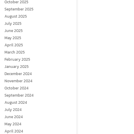
October 2025
September 2025
August 2025
July 2025
June 2025
May 2025
April 2025
March 2025
February 2025
January 2025
December 2024
November 2024
October 2024
September 2024
August 2024
July 2024
June 2024
May 2024
April 2024