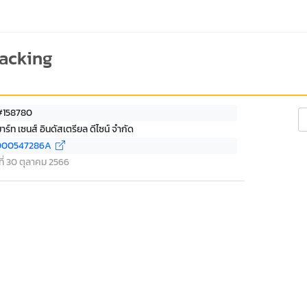
racking
 #158780
Se
าร์ท เซนส์ อินดัสเตรียล ดีไซน์ จำกัด
000547286A
 ที่ 30 ตุลาคม 2566