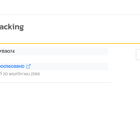
racking
 #159074
Se
00056088HD
์ ที่ 20 พฤศจิกายน 2566