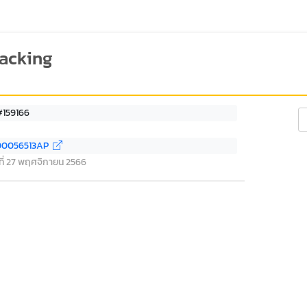
racking
#159166
Se
00056513AP
์ ที่ 27 พฤศจิกายน 2566