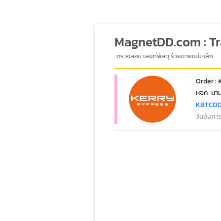
MagnetDD.com : T
ตรวจสอบ เลขที่พัสดุ ร้ายขายแม่เหล็ก
Order :
หจก. นา
KBTCO
วันอังคา