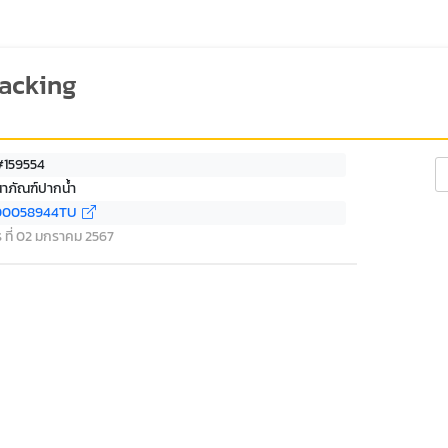
racking
 #159554
Se
นาภัณฑ์ปากน้ำ
00058944TU
ร ที่ 02 มกราคม 2567