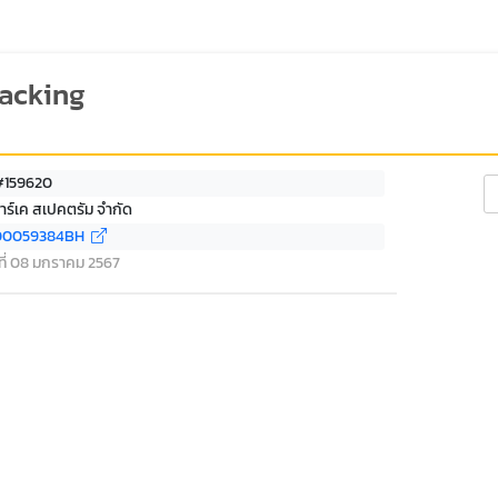
racking
 #159620
Se
ีอาร์เค สเปคตรัม จำกัด
00059384BH
์ ที่ 08 มกราคม 2567