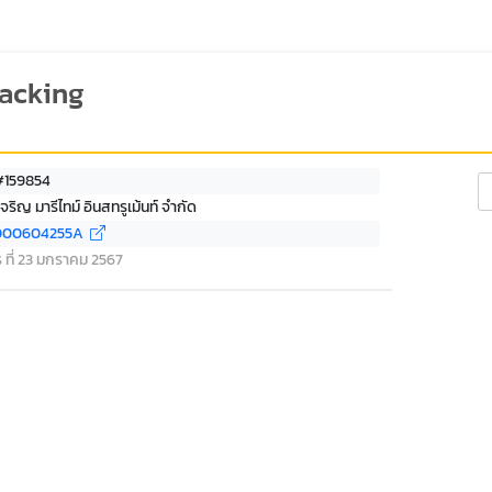
racking
 #159854
Se
เจริญ มารีไทม์ อินสทรูเม้นท์ จำกัด
000604255A
ร ที่ 23 มกราคม 2567