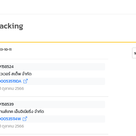
racking
3-10-11
Se
 #158524
าวเวอร์ สเต็พ จำกัด
00053519DA
่ 11 ตุลาคม 2566
 #158539
านส์เทค เอ็นจิเนียริ่ง จำกัด
00535114W
่ 11 ตุลาคม 2566