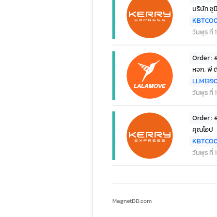
บริษัท ซ
KBTCO0
วันพุธ ที
Order : 
หจก. พี 
LLM139
วันพุธ ที
Order :
คุณโอป
KBTCO
วันพุธ ที
MagnetDD.com